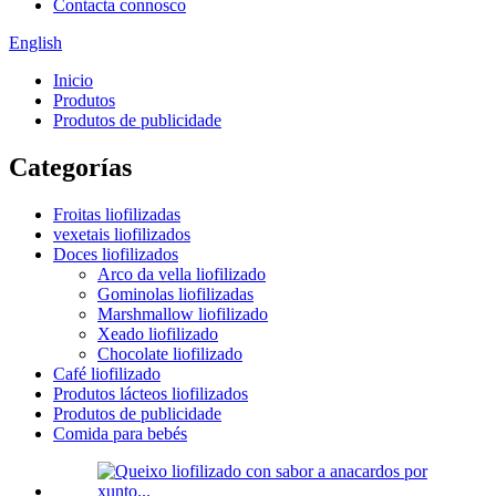
Contacta connosco
English
Inicio
Produtos
Produtos de publicidade
Categorías
Froitas liofilizadas
vexetais liofilizados
Doces liofilizados
Arco da vella liofilizado
Gominolas liofilizadas
Marshmallow liofilizado
Xeado liofilizado
Chocolate liofilizado
Café liofilizado
Produtos lácteos liofilizados
Produtos de publicidade
Comida para bebés