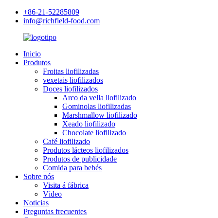
+86-21-52285809
info@richfield-food.com
Inicio
Produtos
Froitas liofilizadas
vexetais liofilizados
Doces liofilizados
Arco da vella liofilizado
Gominolas liofilizadas
Marshmallow liofilizado
Xeado liofilizado
Chocolate liofilizado
Café liofilizado
Produtos lácteos liofilizados
Produtos de publicidade
Comida para bebés
Sobre nós
Visita á fábrica
Vídeo
Noticias
Preguntas frecuentes