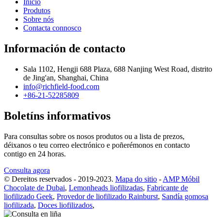
Inicio
Produtos
Sobre nós
Contacta connosco
Información de contacto
Sala 1102, Hengji 688 Plaza, 688 Nanjing West Road, distrito
de Jing'an, Shanghai, China
info@richfield-food.com
+86-21-52285809
Boletíns informativos
Para consultas sobre os nosos produtos ou a lista de prezos,
déixanos o teu correo electrónico e poñerémonos en contacto
contigo en 24 horas.
Consulta agora
© Dereitos reservados - 2019-2023.
Mapa do sitio
-
AMP Móbil
Chocolate de Dubai
,
Lemonheads liofilizadas
,
Fabricante de
liofilizado Geek
,
Provedor de liofilizado Rainburst
,
Sandía gomosa
liofilizada
,
Doces liofilizados
,