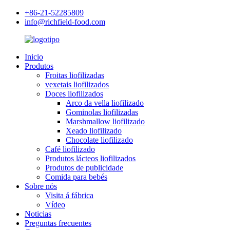
+86-21-52285809
info@richfield-food.com
Inicio
Produtos
Froitas liofilizadas
vexetais liofilizados
Doces liofilizados
Arco da vella liofilizado
Gominolas liofilizadas
Marshmallow liofilizado
Xeado liofilizado
Chocolate liofilizado
Café liofilizado
Produtos lácteos liofilizados
Produtos de publicidade
Comida para bebés
Sobre nós
Visita á fábrica
Vídeo
Noticias
Preguntas frecuentes