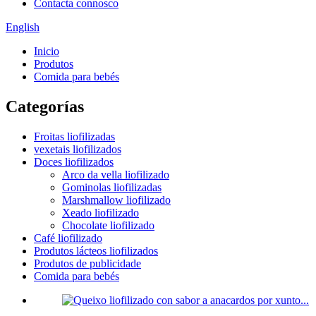
Contacta connosco
English
Inicio
Produtos
Comida para bebés
Categorías
Froitas liofilizadas
vexetais liofilizados
Doces liofilizados
Arco da vella liofilizado
Gominolas liofilizadas
Marshmallow liofilizado
Xeado liofilizado
Chocolate liofilizado
Café liofilizado
Produtos lácteos liofilizados
Produtos de publicidade
Comida para bebés