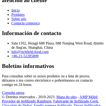
atención ao cliente
Inicio
Produtos
Sobre nós
Contacta connosco
Información de contacto
Sala 1102, Hengji 688 Plaza, 688 Nanjing West Road, distrito
de Jing'an, Shanghai, China
info@richfield-food.com
+86-21-52285809
Boletíns informativos
Para consultas sobre os nosos produtos ou a lista de prezos,
déixanos o teu correo electrónico e poñerémonos en contacto
contigo en 24 horas.
Consulta agora
© Dereitos reservados - 2019-2023.
Mapa do sitio
-
AMP Móbil
Provedor de liofilizado Rainburst
,
Fabricante de liofilizado Geek
,
Chocolate de Dubai
,
Sandía gomosa liofilizada
,
Doces liofilizados
,