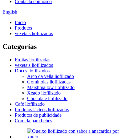
Contacta connosco
English
Inicio
Produtos
vexetais liofilizados
Categorías
Froitas liofilizadas
vexetais liofilizados
Doces liofilizados
Arco da vella liofilizado
Gominolas liofilizadas
Marshmallow liofilizado
Xeado liofilizado
Chocolate liofilizado
Café liofilizado
Produtos lácteos liofilizados
Produtos de publicidade
Comida para bebés