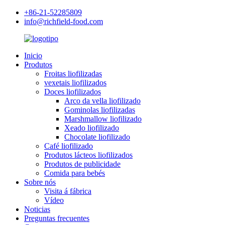
+86-21-52285809
info@richfield-food.com
Inicio
Produtos
Froitas liofilizadas
vexetais liofilizados
Doces liofilizados
Arco da vella liofilizado
Gominolas liofilizadas
Marshmallow liofilizado
Xeado liofilizado
Chocolate liofilizado
Café liofilizado
Produtos lácteos liofilizados
Produtos de publicidade
Comida para bebés
Sobre nós
Visita á fábrica
Vídeo
Noticias
Preguntas frecuentes