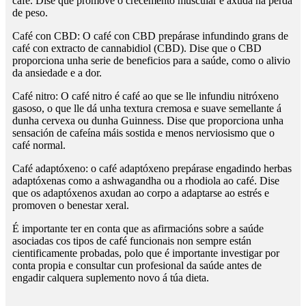
café. Dise que promove o crecemento muscular e axuda na perda
de peso.
Café con CBD: O café con CBD prepárase infundindo grans de
café con extracto de cannabidiol (CBD). Dise que o CBD
proporciona unha serie de beneficios para a saúde, como o alivio
da ansiedade e a dor.
Café nitro: O café nitro é café ao que se lle infundiu nitróxeno
gasoso, o que lle dá unha textura cremosa e suave semellante á
dunha cervexa ou dunha Guinness. Dise que proporciona unha
sensación de cafeína máis sostida e menos nerviosismo que o
café normal.
Café adaptóxeno: o café adaptóxeno prepárase engadindo herbas
adaptóxenas como a ashwagandha ou a rhodiola ao café. Dise
que os adaptóxenos axudan ao corpo a adaptarse ao estrés e
promoven o benestar xeral.
É importante ter en conta que as afirmacións sobre a saúde
asociadas cos tipos de café funcionais non sempre están
cientificamente probadas, polo que é importante investigar por
conta propia e consultar cun profesional da saúde antes de
engadir calquera suplemento novo á túa dieta.