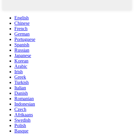
English
Chinese
French
German
Portuguese
Spanish
Russian
Japanese
Korean
Arabic
Irish
Greek
Turkish
Italian
Danish
Romanian
Indonesian
Czech
Afrikaans
Swedish
Polish
Basque