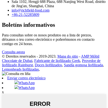
Sala 1102, Hengji 688 Plaza, 688 Nanjing West Road, distrito
de Jing'an, Shanghai, China
info@richfield-food.com
+86-21-52285809
Boletíns informativos
Para consultas sobre os nosos produtos ou a lista de prezos,
déixanos o teu correo electrónico e poñerémonos en contacto
contigo en 24 horas.
Consulta agora
© Dereitos reservados - 2019-2023.
Mapa do sitio
-
AMP Móbil
Chocolate de Dubai
,
Fabricante de liofilizado Geek
,
Provedor de
liofilizado Rainburst
,
Doces liofilizados
,
Sandía gomosa liofilizada
,
Lemonheads liofilizadas
,
Enviar correo electrónico
WhatsApp
WhatsApp
x