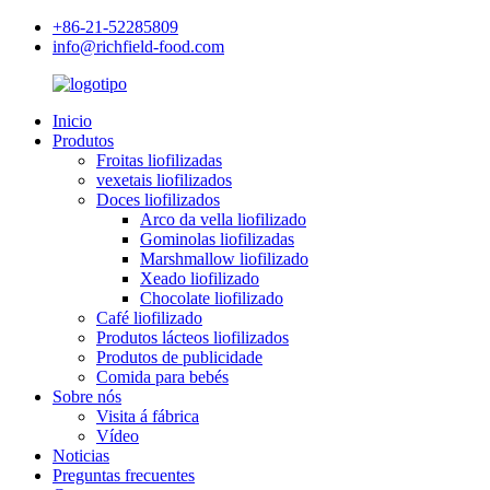
+86-21-52285809
info@richfield-food.com
Inicio
Produtos
Froitas liofilizadas
vexetais liofilizados
Doces liofilizados
Arco da vella liofilizado
Gominolas liofilizadas
Marshmallow liofilizado
Xeado liofilizado
Chocolate liofilizado
Café liofilizado
Produtos lácteos liofilizados
Produtos de publicidade
Comida para bebés
Sobre nós
Visita á fábrica
Vídeo
Noticias
Preguntas frecuentes