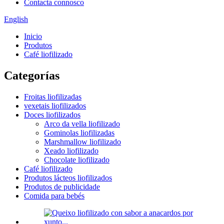
Contacta connosco
English
Inicio
Produtos
Café liofilizado
Categorías
Froitas liofilizadas
vexetais liofilizados
Doces liofilizados
Arco da vella liofilizado
Gominolas liofilizadas
Marshmallow liofilizado
Xeado liofilizado
Chocolate liofilizado
Café liofilizado
Produtos lácteos liofilizados
Produtos de publicidade
Comida para bebés