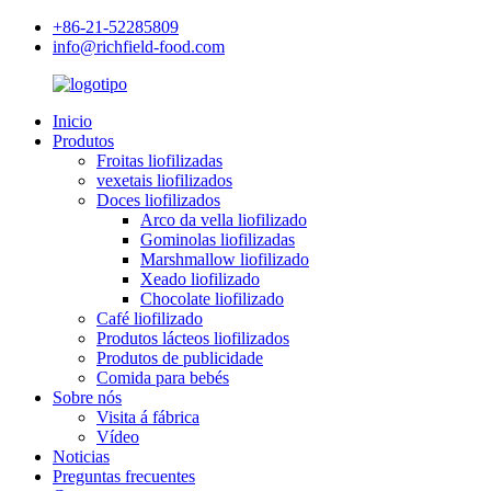
+86-21-52285809
info@richfield-food.com
Inicio
Produtos
Froitas liofilizadas
vexetais liofilizados
Doces liofilizados
Arco da vella liofilizado
Gominolas liofilizadas
Marshmallow liofilizado
Xeado liofilizado
Chocolate liofilizado
Café liofilizado
Produtos lácteos liofilizados
Produtos de publicidade
Comida para bebés
Sobre nós
Visita á fábrica
Vídeo
Noticias
Preguntas frecuentes