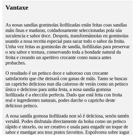
Vantaxe
As nosas sandías gominolas liofilizadas están feitas coas sandías
máis finas e maduras, coidadosamente seleccionadas pola súa
suculencia e sabor doce. Despois, transformámolas en gominolas
usando a nosa receita especial para sacar todo o sabor da froita.
Unha vez feitas as gominolas de sandía, liofilízalas para preservar
o seu sabor e textura, conservando toda a bondade natural da
froita e creando un aperitivo crocante como nunca antes
probaches.
O resultado é un petisco doce e saboroso cun crocante
satisfactorio que che deixará con ganas de máis. Tanto se buscas
un capricho delicioso nun día caloroso de verán como un petisco
único e delicioso para unha festa, a nosa sandía gomosa
liofilizada é a elección perfecta. Dado que está feita con froita
real e ingredientes naturais, podes darche o capricho deste
delicioso petisco.
A nosa sandía gomosa liofilizada non só é deliciosa, senón tamén
versátil. Podes disfrutala directamente da bolsa como un petisco
rápido e sinxelo, ou ser creativo e usala para engadir un toque de
sabor e mastigar aos teus pratos favoritos. Espolvorea sobre iogur