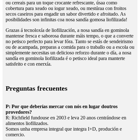
ou cereais para un toque crocante refrescante, úsaa como
cobertura para xeado ou iogur xeado, ou mestúraa con froitos
secos caseiros para engadir un sabor divertido e afroitado. As
posibilidades son infinitas coa nosa sandía gomosa liofilizada!
Grazas á tecnoloxía de liofilización, a nosa sandía en gominola
mantense fresca e saborosa durante máis tempo, o que a converte
no petisco perfecto para levar fóra. Tanto se estás de sendeirismo
ou de acampada, preparas a comida para o traballo ou a escola ou
simplemente necesitas un delicioso reforzo durante o día, a nosa
sandía en gominola liofilizada é o petisco ideal para manterte
satisfeito e con enerxía.
Preguntas frecuentes
P: Por que deberías mercar con nós en lugar doutros
provedores?
R: Richfield fundouse en 2003 e leva 20 anos centrándose en
alimentos liofilizados.
Somos unha empresa integral que integra I+D, produción e
comercio.