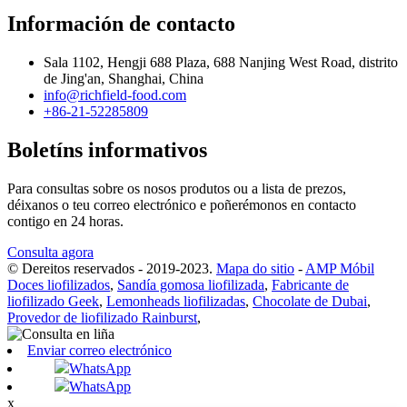
Información de contacto
Sala 1102, Hengji 688 Plaza, 688 Nanjing West Road, distrito
de Jing'an, Shanghai, China
info@richfield-food.com
+86-21-52285809
Boletíns informativos
Para consultas sobre os nosos produtos ou a lista de prezos,
déixanos o teu correo electrónico e poñerémonos en contacto
contigo en 24 horas.
Consulta agora
© Dereitos reservados - 2019-2023.
Mapa do sitio
-
AMP Móbil
Doces liofilizados
,
Sandía gomosa liofilizada
,
Fabricante de
liofilizado Geek
,
Lemonheads liofilizadas
,
Chocolate de Dubai
,
Provedor de liofilizado Rainburst
,
Enviar correo electrónico
WhatsApp
WhatsApp
x