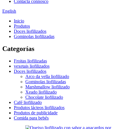
Contacta connosco
English
Inicio
Produtos
Doces liofilizados
Gominolas liofilizadas
Categorías
Froitas liofilizadas
vexetais liofilizados
Doces liofilizados
Arco da vella liofilizado
Gominolas liofilizadas
Marshmallow liofilizado
Xeado liofilizado
Chocolate liofilizado
Café liofilizado
Produtos lácteos liofilizados
Produtos de publicidade
Comida para bebés