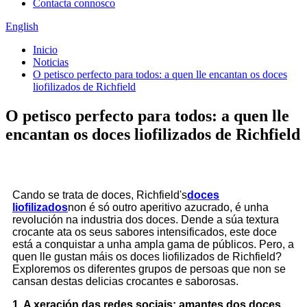
Contacta connosco
English
Inicio
Noticias
O petisco perfecto para todos: a quen lle encantan os doces
liofilizados de Richfield
O petisco perfecto para todos: a quen lle
encantan os doces liofilizados de Richfield
Cando se trata de doces, Richfield's
doces
liofilizados
non é só outro aperitivo azucrado, é unha
revolución na industria dos doces. Dende a súa textura
crocante ata os seus sabores intensificados, este doce
está a conquistar a unha ampla gama de públicos. Pero, a
quen lle gustan máis os doces liofilizados de Richfield?
Exploremos os diferentes grupos de persoas que non se
cansan destas delicias crocantes e saborosas.
1. A xeración das redes sociais: amantes dos doces