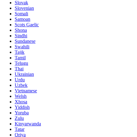
Slovak
Slovenian
Somali
Samoan
Scots Gaelic
Shona
Sindhi
Sundanese
Swahili
Tajik
Tamil
Telugu
Thai
Ukrainian
Urdu
Uzbek
Vietnamese
Welsh
Xhosa
Yiddish
Yoruba
Zulu
Kinyarwanda
Tatar
Oriya