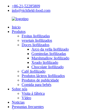
+86-21-52285809
info@richfield-food.com
Inicio
Produtos
Froitas liofilizadas
vexetais liofilizados
Doces liofilizados
Arco da vella liofilizado
Gominolas liofilizadas
Marshmallow liofilizado
Xeado liofilizado
Chocolate liofilizado
Café liofilizado
Produtos lácteos liofilizados
Produtos de publicidade
Comida para bebés
Sobre nós
Visita á fábrica
Vídeo
Noticias
Preguntas frecuentes