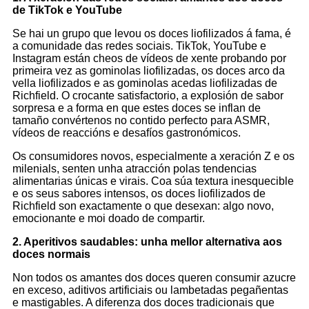
de TikTok e YouTube
Se hai un grupo que levou os doces liofilizados á fama, é
a comunidade das redes sociais. TikTok, YouTube e
Instagram están cheos de vídeos de xente probando por
primeira vez as gominolas liofilizadas, os doces arco da
vella liofilizados e as gominolas acedas liofilizadas de
Richfield. O crocante satisfactorio, a explosión de sabor
sorpresa e a forma en que estes doces se inflan de
tamaño convértenos no contido perfecto para ASMR,
vídeos de reaccións e desafíos gastronómicos.
Os consumidores novos, especialmente a xeración Z e os
milenials, senten unha atracción polas tendencias
alimentarias únicas e virais. Coa súa textura inesquecible
e os seus sabores intensos, os doces liofilizados de
Richfield son exactamente o que desexan: algo novo,
emocionante e moi doado de compartir.
2. Aperitivos saudables: unha mellor alternativa aos
doces normais
Non todos os amantes dos doces queren consumir azucre
en exceso, aditivos artificiais ou lambetadas pegañentas
e mastigables. A diferenza dos doces tradicionais que